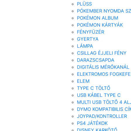
PLÜSS
PÓKEMBER NYOMDA S
POKÉMON ALBUM
POKÉMON KÁRTYÁK
FÉNYFÜZÉR
GYERTYA
LÁMPA
CSILLAG ÉJJELI FÉNY
DARAZSCSAPDA
DIGITÁLIS MÉRŐKANÁL
ELEKTROMOS FOGKEFE
ELEM
TYPE C TÖLTŐ
USB KÁBEL TYPE C
MULTI USB TÖLTŐ 4 AL
DYMO KOMPATIBILIS C
JOYPAD/KONTROLLER
PS4 JÁTÉKOK
DISNEY KARKÖTŐ