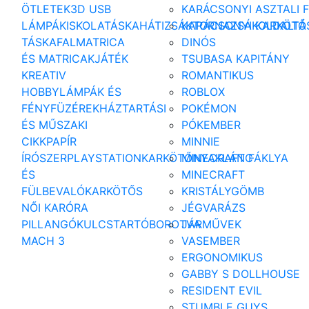
ÖTLETEK
3D USB
KARÁCSONYI ASZTALI 
LÁMPÁK
ISKOLATÁSKA
HÁTIZSÁK
KARÁCSONYI KARKÖTŐ
TORNAZSÁK
OLDALTÁ
TÁSKA
FALMATRICA
DINÓS
ÉS MATRICAK
JÁTÉK
TSUBASA KAPITÁNY
KREATIV
ROMANTIKUS
HOBBY
LÁMPÁK ÉS
ROBLOX
FÉNYFÜZÉREK
HÁZTARTÁSI
POKÉMON
ÉS MŰSZAKI
PÓKEMBER
CIKK
PAPÍR
MINNIE
ÍRÓSZER
PLAYSTATION
KARKÖTŐ
MINECRAFT FÁKLYA
NYAKLÁNC
ÉS
MINECRAFT
FÜLBEVALÓ
KARKÖTŐS
KRISTÁLYGÖMB
NŐI KARÓRA
JÉGVARÁZS
PILLANGÓ
KULCSTARTÓ
BOROTVA
JÁRMŰVEK
MACH 3
VASEMBER
ERGONOMIKUS
GABBY S DOLLHOUSE
RESIDENT EVIL
STUMBLE GUYS