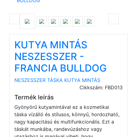
BULLDOG
KUTYA MINTÁS
NESZESSZER -
FRANCIA BULLDOG
NESZESSZER TÁSKA
KUTYA MINTÁS
Cikkszám: FBD013
Termék leírás
Gyönyörű kutyamintával ez a kozmetikai
táska vízálló és stílusos, könnyű, hordozható,
nagy kapacitású és multifunkcionális. Ezt a
táskát munkába, randevúzáshoz vagy
utazáshoz is magával viheti, hogy