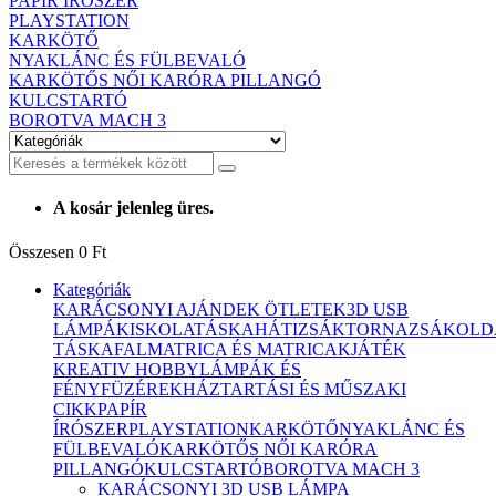
PAPÍR ÍRÓSZER
PLAYSTATION
KARKÖTŐ
NYAKLÁNC ÉS FÜLBEVALÓ
KARKÖTŐS NŐI KARÓRA PILLANGÓ
KULCSTARTÓ
BOROTVA MACH 3
A kosár jelenleg üres.
Összesen
0 Ft
Kategóriák
KARÁCSONYI AJÁNDEK ÖTLETEK
3D USB
LÁMPÁK
ISKOLATÁSKA
HÁTIZSÁK
TORNAZSÁK
OLD
TÁSKA
FALMATRICA ÉS MATRICAK
JÁTÉK
KREATIV HOBBY
LÁMPÁK ÉS
FÉNYFÜZÉREK
HÁZTARTÁSI ÉS MŰSZAKI
CIKK
PAPÍR
ÍRÓSZER
PLAYSTATION
KARKÖTŐ
NYAKLÁNC ÉS
FÜLBEVALÓ
KARKÖTŐS NŐI KARÓRA
PILLANGÓ
KULCSTARTÓ
BOROTVA MACH 3
KARÁCSONYI 3D USB LÁMPA