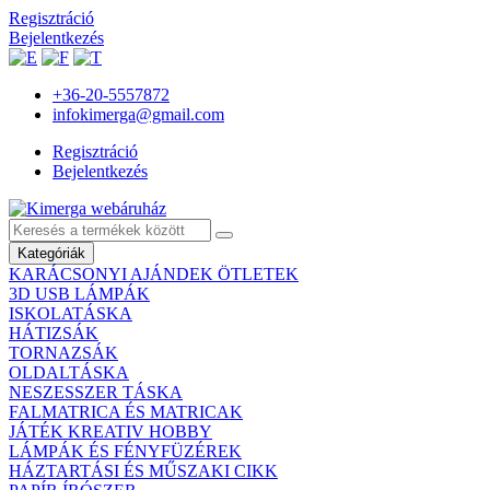
Regisztráció
Bejelentkezés
+36-20-5557872
infokimerga@gmail.com
Regisztráció
Bejelentkezés
Kategóriák
KARÁCSONYI AJÁNDEK ÖTLETEK
3D USB LÁMPÁK
ISKOLATÁSKA
HÁTIZSÁK
TORNAZSÁK
OLDALTÁSKA
NESZESSZER TÁSKA
FALMATRICA ÉS MATRICAK
JÁTÉK KREATIV HOBBY
LÁMPÁK ÉS FÉNYFÜZÉREK
HÁZTARTÁSI ÉS MŰSZAKI CIKK