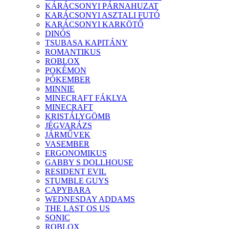
KÁRÁCSONYI PÁRNAHUZAT
KARÁCSONYI ASZTALI FUTÓ
KARÁCSONYI KARKÖTŐ
DINÓS
TSUBASA KAPITÁNY
ROMANTIKUS
ROBLOX
POKÉMON
PÓKEMBER
MINNIE
MINECRAFT FÁKLYA
MINECRAFT
KRISTÁLYGÖMB
JÉGVARÁZS
JÁRMŰVEK
VASEMBER
ERGONOMIKUS
GABBY S DOLLHOUSE
RESIDENT EVIL
STUMBLE GUYS
CAPYBARA
WEDNESDAY ADDAMS
THE LAST OS US
SONIC
ROBLOX