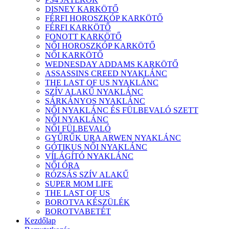
DISNEY KARKÖTŐ
FÉRFI HOROSZKÓP KARKÖTŐ
FÉRFI KARKÖTŐ
FONOTT KARKÖTŐ
NŐI HOROSZKÓP KARKÖTŐ
NŐI KARKÖTŐ
WEDNESDAY ADDAMS KARKÖTŐ
ASSASSINS CREED NYAKLÁNC
THE LAST OF US NYAKLÁNC
SZÍV ALAKŰ NYAKLÁNC
SÁRKÁNYOS NYAKLÁNC
NŐI NYAKLÁNC ÉS FÜLBEVALÓ SZETT
NŐI NYAKLÁNC
NŐI FÜLBEVALÓ
GYŰRŰK URA ARWEN NYAKLÁNC
GÓTIKUS NŐI NYAKLÁNC
VÍLÁGÍTÓ NYAKLÁNC
NŐI ÓRA
RÓZSÁS SZÍV ALAKŰ
SUPER MOM LIFE
THE LAST OF US
BOROTVA KÉSZÜLÉK
BOROTVABETÉT
Kezdőlap