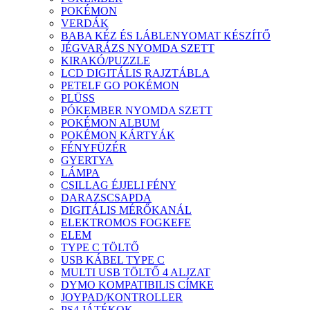
POKÉMON
VERDÁK
BABA KÉZ ÉS LÁBLENYOMAT KÉSZÍTŐ
JÉGVARÁZS NYOMDA SZETT
KIRAKÓ/PUZZLE
LCD DIGITÁLIS RAJZTÁBLA
PETELF GO POKÉMON
PLÜSS
PÓKEMBER NYOMDA SZETT
POKÉMON ALBUM
POKÉMON KÁRTYÁK
FÉNYFÜZÉR
GYERTYA
LÁMPA
CSILLAG ÉJJELI FÉNY
DARAZSCSAPDA
DIGITÁLIS MÉRŐKANÁL
ELEKTROMOS FOGKEFE
ELEM
TYPE C TÖLTŐ
USB KÁBEL TYPE C
MULTI USB TÖLTŐ 4 ALJZAT
DYMO KOMPATIBILIS CÍMKE
JOYPAD/KONTROLLER
PS4 JÁTÉKOK