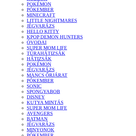
POKÉMON
PÓKEMBER
MINECRAFT
LITTLE NIGHTMARES
JÉGVARÁZS
HELLO KITTY
KPOP DEMON HUNTERS
ÓVODAI
SUPER MOM LIFE
TÚRAHÁTIZSÁK
HÁTIZSÁK
POKÉMON
JÉGVARÁZS
MANCS ŐRJÁRAT
PÓKEMBER
SONIC
SPONGYABOB
DISNEY
KUTYA MINTÁS
SUPER MOM LIFE
AVENGERS
BATMAN
JÉGVARÁZS
MINYONOK
PÓKEMBER