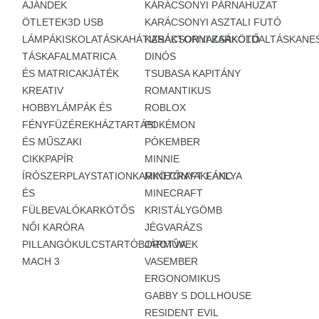
AJÁNDEK
KÁRÁCSONYI PÁRNAHUZAT
ÖTLETEK
3D USB
KARÁCSONYI ASZTALI FUTÓ
LÁMPÁK
ISKOLATÁSKA
HÁTIZSÁK
KARÁCSONYI KARKÖTŐ
TORNAZSÁK
OLDALTÁSKA
NE
TÁSKA
FALMATRICA
DINÓS
ÉS MATRICAK
JÁTÉK
TSUBASA KAPITÁNY
KREATIV
ROMANTIKUS
HOBBY
LÁMPÁK ÉS
ROBLOX
FÉNYFÜZÉREK
HÁZTARTÁSI
POKÉMON
ÉS MŰSZAKI
PÓKEMBER
CIKK
PAPÍR
MINNIE
ÍRÓSZER
PLAYSTATION
KARKÖTŐ
MINECRAFT FÁKLYA
NYAKLÁNC
ÉS
MINECRAFT
FÜLBEVALÓ
KARKÖTŐS
KRISTÁLYGÖMB
NŐI KARÓRA
JÉGVARÁZS
PILLANGÓ
KULCSTARTÓ
BOROTVA
JÁRMŰVEK
MACH 3
VASEMBER
ERGONOMIKUS
GABBY S DOLLHOUSE
RESIDENT EVIL