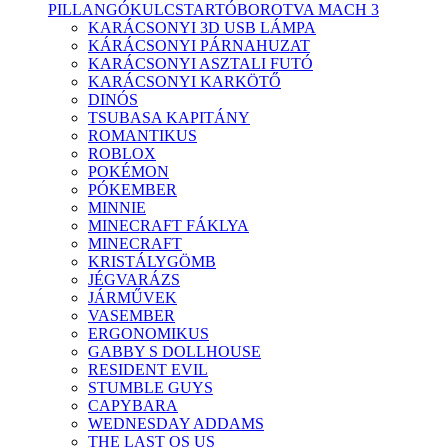
PILLANGÓ
KULCSTARTÓ
BOROTVA MACH 3
KARÁCSONYI 3D USB LÁMPA
KÁRÁCSONYI PÁRNAHUZAT
KARÁCSONYI ASZTALI FUTÓ
KARÁCSONYI KARKÖTŐ
DINÓS
TSUBASA KAPITÁNY
ROMANTIKUS
ROBLOX
POKÉMON
PÓKEMBER
MINNIE
MINECRAFT FÁKLYA
MINECRAFT
KRISTÁLYGÖMB
JÉGVARÁZS
JÁRMŰVEK
VASEMBER
ERGONOMIKUS
GABBY S DOLLHOUSE
RESIDENT EVIL
STUMBLE GUYS
CAPYBARA
WEDNESDAY ADDAMS
THE LAST OS US