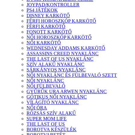
JOYPAD/KONTROLLER
PS4 JÁTÉKOK
DISNEY KARKÖTŐ
FÉRFI HOROSZKÓP KARKÖTŐ
FÉRFI KARKÖTŐ
FONOTT KARKÖTŐ
NŐI HOROSZKÓP KARKÖTŐ
NŐI KARKÖTŐ
WEDNESDAY ADDAMS KARKÖTŐ
ASSASSINS CREED NYAKLÁNC
THE LAST OF US NYAKLÁNC
SZÍV ALAKŰ NYAKLÁNC
SÁRKÁNYOS NYAKLÁNC
NŐI NYAKLÁNC ÉS FÜLBEVALÓ SZETT
NŐI NYAKLÁNC
NŐI FÜLBEVALÓ
GYŰRŰK URA ARWEN NYAKLÁNC
GÓTIKUS NŐI NYAKLÁNC
VÍLÁGÍTÓ NYAKLÁNC
NŐI ÓRA
RÓZSÁS SZÍV ALAKŰ
SUPER MOM LIFE
THE LAST OF US
BOROTVA KÉSZÜLÉK
BOROTVABETÉT