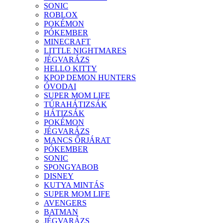
SONIC
ROBLOX
POKÉMON
PÓKEMBER
MINECRAFT
LITTLE NIGHTMARES
JÉGVARÁZS
HELLO KITTY
KPOP DEMON HUNTERS
ÓVODAI
SUPER MOM LIFE
TÚRAHÁTIZSÁK
HÁTIZSÁK
POKÉMON
JÉGVARÁZS
MANCS ŐRJÁRAT
PÓKEMBER
SONIC
SPONGYABOB
DISNEY
KUTYA MINTÁS
SUPER MOM LIFE
AVENGERS
BATMAN
JÉGVARÁZS