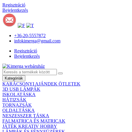
Regisztráció
Bejelentkezés
+36-20-5557872
infokimerga@gmail.com
Regisztráció
Bejelentkezés
Kategóriák
KARÁCSONYI AJÁNDEK ÖTLETEK
3D USB LÁMPÁK
ISKOLATÁSKA
HÁTIZSÁK
TORNAZSÁK
OLDALTÁSKA
NESZESSZER TÁSKA
FALMATRICA ÉS MATRICAK
JÁTÉK KREATIV HOBBY
LÁMPÁK ÉS FÉNYFÜZÉREK