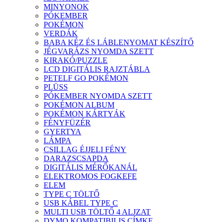
MINYONOK
PÓKEMBER
POKÉMON
VERDÁK
BABA KÉZ ÉS LÁBLENYOMAT KÉSZÍTŐ
JÉGVARÁZS NYOMDA SZETT
KIRAKÓ/PUZZLE
LCD DIGITÁLIS RAJZTÁBLA
PETELF GO POKÉMON
PLÜSS
PÓKEMBER NYOMDA SZETT
POKÉMON ALBUM
POKÉMON KÁRTYÁK
FÉNYFÜZÉR
GYERTYA
LÁMPA
CSILLAG ÉJJELI FÉNY
DARAZSCSAPDA
DIGITÁLIS MÉRŐKANÁL
ELEKTROMOS FOGKEFE
ELEM
TYPE C TÖLTŐ
USB KÁBEL TYPE C
MULTI USB TÖLTŐ 4 ALJZAT
DYMO KOMPATIBILIS CÍMKE