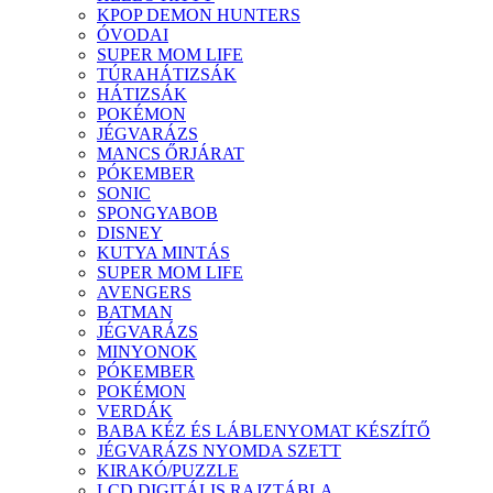
KPOP DEMON HUNTERS
ÓVODAI
SUPER MOM LIFE
TÚRAHÁTIZSÁK
HÁTIZSÁK
POKÉMON
JÉGVARÁZS
MANCS ŐRJÁRAT
PÓKEMBER
SONIC
SPONGYABOB
DISNEY
KUTYA MINTÁS
SUPER MOM LIFE
AVENGERS
BATMAN
JÉGVARÁZS
MINYONOK
PÓKEMBER
POKÉMON
VERDÁK
BABA KÉZ ÉS LÁBLENYOMAT KÉSZÍTŐ
JÉGVARÁZS NYOMDA SZETT
KIRAKÓ/PUZZLE
LCD DIGITÁLIS RAJZTÁBLA