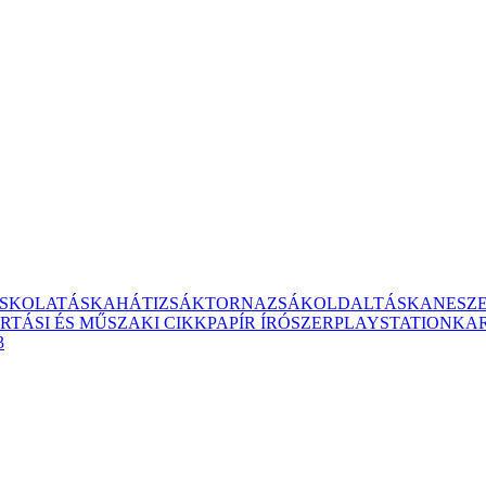
ISKOLATÁSKA
HÁTIZSÁK
TORNAZSÁK
OLDALTÁSKA
NESZ
RTÁSI ÉS MŰSZAKI CIKK
PAPÍR ÍRÓSZER
PLAYSTATION
KA
3