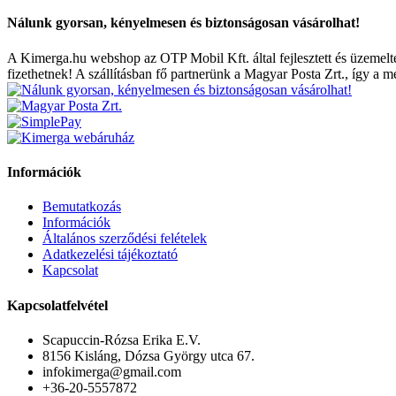
Nálunk gyorsan, kényelmesen és biztonságosan vásárolhat!
A Kimerga.hu webshop az OTP Mobil Kft. által fejlesztett és üzemelt
fizethetnek! A szállításban fő partnerünk a Magyar Posta Zrt., így a 
Információk
Bemutatkozás
Információk
Általános szerződési felételek
Adatkezelési tájékoztató
Kapcsolat
Kapcsolatfelvétel
Scapuccin-Rózsa Erika E.V.
8156 Kisláng, Dózsa György utca 67.
infokimerga@gmail.com
+36-20-5557872