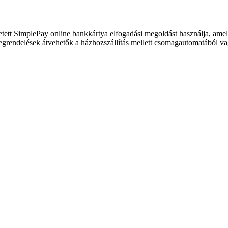
etett SimplePay online bankkártya elfogadási megoldást használja, ame
megrendelések átvehetők a házhozszállítás mellett csomagautomatából va