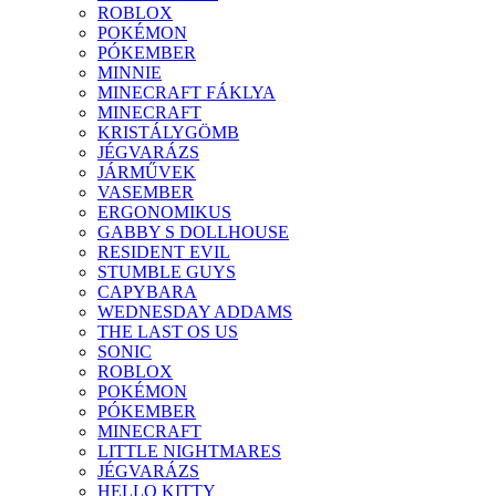
ROBLOX
POKÉMON
PÓKEMBER
MINNIE
MINECRAFT FÁKLYA
MINECRAFT
KRISTÁLYGÖMB
JÉGVARÁZS
JÁRMŰVEK
VASEMBER
ERGONOMIKUS
GABBY S DOLLHOUSE
RESIDENT EVIL
STUMBLE GUYS
CAPYBARA
WEDNESDAY ADDAMS
THE LAST OS US
SONIC
ROBLOX
POKÉMON
PÓKEMBER
MINECRAFT
LITTLE NIGHTMARES
JÉGVARÁZS
HELLO KITTY