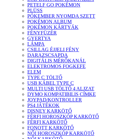
PETELF GO POKÉMON
PLÜSS
PÓKEMBER NYOMDA SZETT
POKÉMON ALBUM
POKÉMON KÁRTYÁK
FÉNYFÜZÉR
GYERTYA
LÁMPA
CSILLAG ÉJJELI FÉNY
DARAZSCSAPDA
DIGITÁLIS MÉRŐKANÁL
ELEKTROMOS FOGKEFE
ELEM
TYPE C TÖLTŐ
USB KÁBEL TYPE C
MULTI USB TÖLTŐ 4 ALJZAT
DYMO KOMPATIBILIS CÍMKE
JOYPAD/KONTROLLER
PS4 JÁTÉKOK
DISNEY KARKÖTŐ
FÉRFI HOROSZKÓP KARKÖTŐ
FÉRFI KARKÖTŐ
FONOTT KARKÖTŐ
NŐI HOROSZKÓP KARKÖTŐ
NŐI KARKÖTŐ