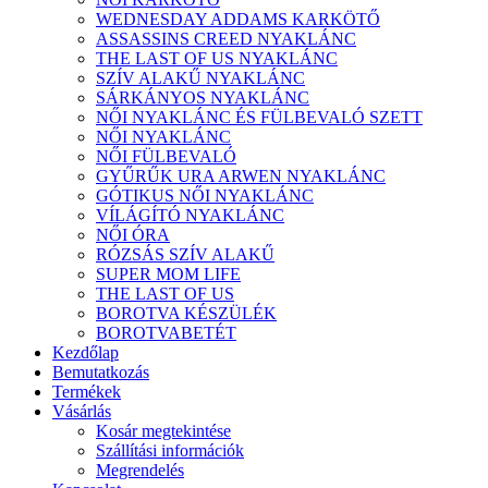
WEDNESDAY ADDAMS KARKÖTŐ
ASSASSINS CREED NYAKLÁNC
THE LAST OF US NYAKLÁNC
SZÍV ALAKŰ NYAKLÁNC
SÁRKÁNYOS NYAKLÁNC
NŐI NYAKLÁNC ÉS FÜLBEVALÓ SZETT
NŐI NYAKLÁNC
NŐI FÜLBEVALÓ
GYŰRŰK URA ARWEN NYAKLÁNC
GÓTIKUS NŐI NYAKLÁNC
VÍLÁGÍTÓ NYAKLÁNC
NŐI ÓRA
RÓZSÁS SZÍV ALAKŰ
SUPER MOM LIFE
THE LAST OF US
BOROTVA KÉSZÜLÉK
BOROTVABETÉT
Kezdőlap
Bemutatkozás
Termékek
Vásárlás
Kosár megtekintése
Szállítási információk
Megrendelés