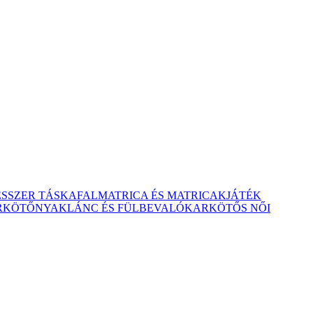
ESSZER TÁSKA
FALMATRICA ÉS MATRICAK
JÁTÉK
RKÖTŐ
NYAKLÁNC ÉS FÜLBEVALÓ
KARKÖTŐS NŐI