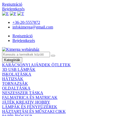
Regisztráció
Bejelentkezés
+36-20-5557872
infokimerga@gmail.com
Regisztráció
Bejelentkezés
Kategóriák
KARÁCSONYI AJÁNDEK ÖTLETEK
3D USB LÁMPÁK
ISKOLATÁSKA
HÁTIZSÁK
TORNAZSÁK
OLDALTÁSKA
NESZESSZER TÁSKA
FALMATRICA ÉS MATRICAK
JÁTÉK KREATIV HOBBY
LÁMPÁK ÉS FÉNYFÜZÉREK
HÁZTARTÁSI ÉS MŰSZAKI CIKK