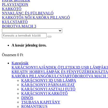
PAPÍR ÍRÓSZER
PLAYSTATION
KARKÖTŐ
NYAKLÁNC ÉS FÜLBEVALÓ
KARKÖTŐS NŐI KARÓRA PILLANGÓ
KULCSTARTÓ
BOROTVA MACH 3
A kosár jelenleg üres.
Összesen
0 Ft
Kategóriák
KARÁCSONYI AJÁNDEK ÖTLETEK
3D USB LÁMPÁK
KREATIV HOBBY
LÁMPÁK ÉS FÉNYFÜZÉREK
HÁZTA
KARÓRA PILLANGÓ
KULCSTARTÓ
BOROTVA MACH 
KARÁCSONYI 3D USB LÁMPA
KÁRÁCSONYI PÁRNAHUZAT
KARÁCSONYI ASZTALI FUTÓ
KARÁCSONYI KARKÖTŐ
DINÓS
TSUBASA KAPITÁNY
ROMANTIKUS