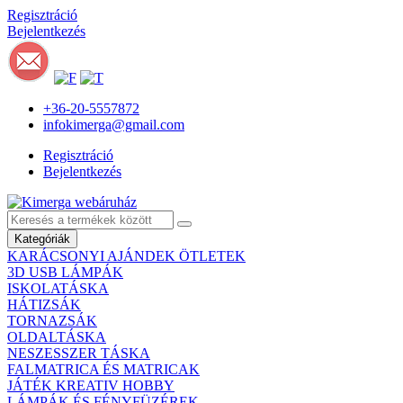
Regisztráció
Bejelentkezés
+36-20-5557872
infokimerga@gmail.com
Regisztráció
Bejelentkezés
Kategóriák
KARÁCSONYI AJÁNDEK ÖTLETEK
3D USB LÁMPÁK
ISKOLATÁSKA
HÁTIZSÁK
TORNAZSÁK
OLDALTÁSKA
NESZESSZER TÁSKA
FALMATRICA ÉS MATRICAK
JÁTÉK KREATIV HOBBY
LÁMPÁK ÉS FÉNYFÜZÉREK