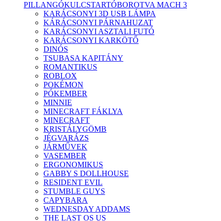
PILLANGÓ
KULCSTARTÓ
BOROTVA MACH 3
KARÁCSONYI 3D USB LÁMPA
KÁRÁCSONYI PÁRNAHUZAT
KARÁCSONYI ASZTALI FUTÓ
KARÁCSONYI KARKÖTŐ
DINÓS
TSUBASA KAPITÁNY
ROMANTIKUS
ROBLOX
POKÉMON
PÓKEMBER
MINNIE
MINECRAFT FÁKLYA
MINECRAFT
KRISTÁLYGÖMB
JÉGVARÁZS
JÁRMŰVEK
VASEMBER
ERGONOMIKUS
GABBY S DOLLHOUSE
RESIDENT EVIL
STUMBLE GUYS
CAPYBARA
WEDNESDAY ADDAMS
THE LAST OS US