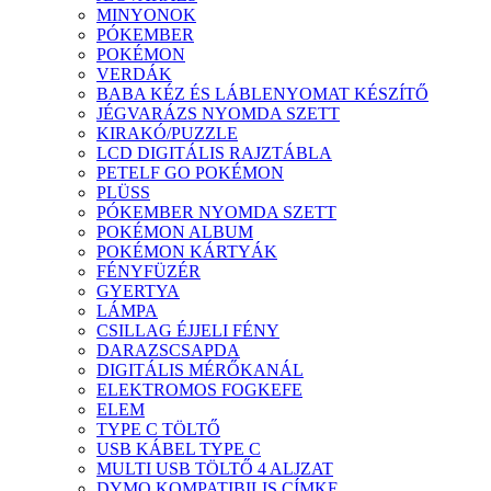
MINYONOK
PÓKEMBER
POKÉMON
VERDÁK
BABA KÉZ ÉS LÁBLENYOMAT KÉSZÍTŐ
JÉGVARÁZS NYOMDA SZETT
KIRAKÓ/PUZZLE
LCD DIGITÁLIS RAJZTÁBLA
PETELF GO POKÉMON
PLÜSS
PÓKEMBER NYOMDA SZETT
POKÉMON ALBUM
POKÉMON KÁRTYÁK
FÉNYFÜZÉR
GYERTYA
LÁMPA
CSILLAG ÉJJELI FÉNY
DARAZSCSAPDA
DIGITÁLIS MÉRŐKANÁL
ELEKTROMOS FOGKEFE
ELEM
TYPE C TÖLTŐ
USB KÁBEL TYPE C
MULTI USB TÖLTŐ 4 ALJZAT
DYMO KOMPATIBILIS CÍMKE