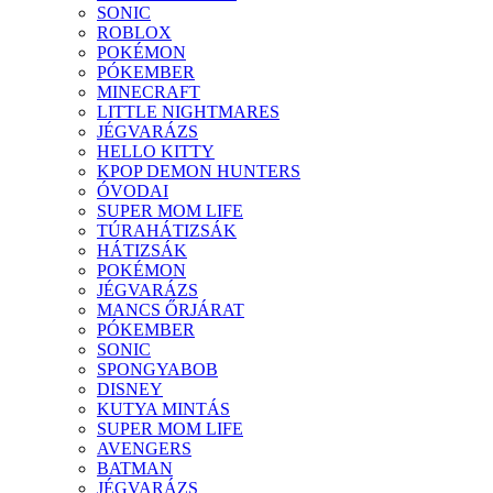
SONIC
ROBLOX
POKÉMON
PÓKEMBER
MINECRAFT
LITTLE NIGHTMARES
JÉGVARÁZS
HELLO KITTY
KPOP DEMON HUNTERS
ÓVODAI
SUPER MOM LIFE
TÚRAHÁTIZSÁK
HÁTIZSÁK
POKÉMON
JÉGVARÁZS
MANCS ŐRJÁRAT
PÓKEMBER
SONIC
SPONGYABOB
DISNEY
KUTYA MINTÁS
SUPER MOM LIFE
AVENGERS
BATMAN
JÉGVARÁZS