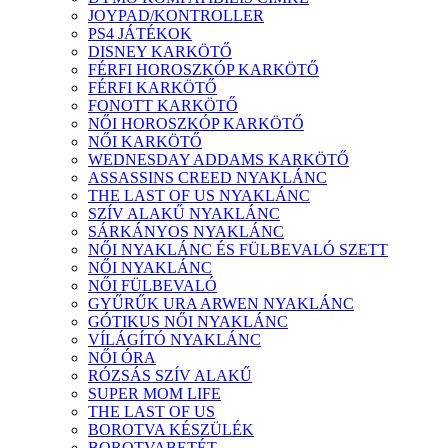
JOYPAD/KONTROLLER
PS4 JÁTÉKOK
DISNEY KARKÖTŐ
FÉRFI HOROSZKÓP KARKÖTŐ
FÉRFI KARKÖTŐ
FONOTT KARKÖTŐ
NŐI HOROSZKÓP KARKÖTŐ
NŐI KARKÖTŐ
WEDNESDAY ADDAMS KARKÖTŐ
ASSASSINS CREED NYAKLÁNC
THE LAST OF US NYAKLÁNC
SZÍV ALAKŰ NYAKLÁNC
SÁRKÁNYOS NYAKLÁNC
NŐI NYAKLÁNC ÉS FÜLBEVALÓ SZETT
NŐI NYAKLÁNC
NŐI FÜLBEVALÓ
GYŰRŰK URA ARWEN NYAKLÁNC
GÓTIKUS NŐI NYAKLÁNC
VÍLÁGÍTÓ NYAKLÁNC
NŐI ÓRA
RÓZSÁS SZÍV ALAKŰ
SUPER MOM LIFE
THE LAST OF US
BOROTVA KÉSZÜLÉK
BOROTVABETÉT