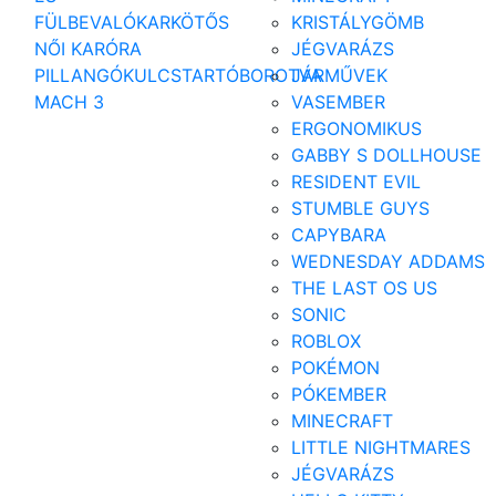
FÜLBEVALÓ
KARKÖTŐS
KRISTÁLYGÖMB
NŐI KARÓRA
JÉGVARÁZS
PILLANGÓ
KULCSTARTÓ
BOROTVA
JÁRMŰVEK
MACH 3
VASEMBER
ERGONOMIKUS
GABBY S DOLLHOUSE
RESIDENT EVIL
STUMBLE GUYS
CAPYBARA
WEDNESDAY ADDAMS
THE LAST OS US
SONIC
ROBLOX
POKÉMON
PÓKEMBER
MINECRAFT
LITTLE NIGHTMARES
JÉGVARÁZS