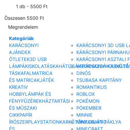
1 db -
5500 Ft
Összesen
5500 Ft
Megrendelem
Kategóriák
KARÁCSONYI
KARÁCSONYI 3D USB 
AJÁNDEK
KÁRÁCSONYI PÁRNAHU
ÖTLETEK
3D USB
KARÁCSONYI ASZTALI 
LÁMPÁK
ISKOLATÁSKA
HÁTIZSÁK
KARÁCSONYI KARKÖTŐ
TORNAZSÁK
OLDALTÁ
TÁSKA
FALMATRICA
DINÓS
ÉS MATRICAK
JÁTÉK
TSUBASA KAPITÁNY
KREATIV
ROMANTIKUS
HOBBY
LÁMPÁK ÉS
ROBLOX
FÉNYFÜZÉREK
HÁZTARTÁSI
POKÉMON
ÉS MŰSZAKI
PÓKEMBER
CIKK
PAPÍR
MINNIE
ÍRÓSZER
PLAYSTATION
KARKÖTŐ
MINECRAFT FÁKLYA
NYAKLÁNC
ÉS
MINECRAFT