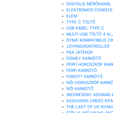
DIGITÁLIS MÉRŐKANÁL
ELEKTROMOS FOGKEFE
ELEM
TYPE C TÖLTŐ
USB KÁBEL TYPE C
MULTI USB TÖLTŐ 4 AL
DYMO KOMPATIBILIS C
JOYPAD/KONTROLLER
PS4 JÁTÉKOK
DISNEY KARKÖTŐ
FÉRFI HOROSZKÓP KAR
FÉRFI KARKÖTŐ
FONOTT KARKÖTŐ
NŐI HOROSZKÓP KARK
NŐI KARKÖTŐ
WEDNESDAY ADDAMS 
ASSASSINS CREED NY
THE LAST OF US NYA
SZÍV ALAKŰ NYAKLÁN