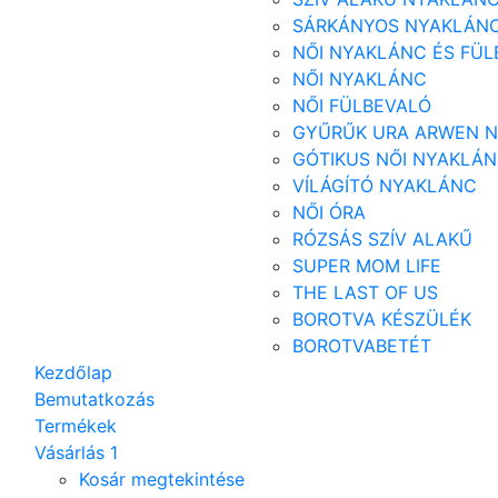
SÁRKÁNYOS NYAKLÁN
NŐI NYAKLÁNC ÉS FÜL
NŐI NYAKLÁNC
NŐI FÜLBEVALÓ
GYŰRŰK URA ARWEN 
GÓTIKUS NŐI NYAKLÁ
VÍLÁGÍTÓ NYAKLÁNC
NŐI ÓRA
RÓZSÁS SZÍV ALAKŰ
SUPER MOM LIFE
THE LAST OF US
BOROTVA KÉSZÜLÉK
BOROTVABETÉT
Kezdőlap
Bemutatkozás
Termékek
Vásárlás
1
Kosár megtekintése