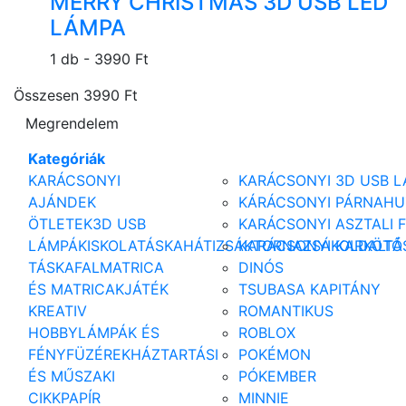
MERRY CHRISTMAS 3D USB LED
LÁMPA
1 db -
3990 Ft
Összesen
3990 Ft
Megrendelem
Kategóriák
KARÁCSONYI
KARÁCSONYI 3D USB 
AJÁNDEK
KÁRÁCSONYI PÁRNAHU
ÖTLETEK
3D USB
KARÁCSONYI ASZTALI 
LÁMPÁK
ISKOLATÁSKA
HÁTIZSÁK
KARÁCSONYI KARKÖTŐ
TORNAZSÁK
OLDALTÁ
TÁSKA
FALMATRICA
DINÓS
ÉS MATRICAK
JÁTÉK
TSUBASA KAPITÁNY
KREATIV
ROMANTIKUS
HOBBY
LÁMPÁK ÉS
ROBLOX
FÉNYFÜZÉREK
HÁZTARTÁSI
POKÉMON
ÉS MŰSZAKI
PÓKEMBER
CIKK
PAPÍR
MINNIE