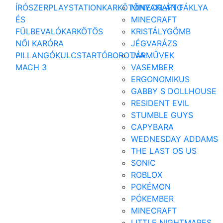
ÍRÓSZER
PLAYSTATION
KARKÖTŐ
MINECRAFT FÁKLYA
NYAKLÁNC
ÉS
MINECRAFT
FÜLBEVALÓ
KARKÖTŐS
KRISTÁLYGÖMB
NŐI KARÓRA
JÉGVARÁZS
PILLANGÓ
KULCSTARTÓ
BOROTVA
JÁRMŰVEK
MACH 3
VASEMBER
ERGONOMIKUS
GABBY S DOLLHOUSE
RESIDENT EVIL
STUMBLE GUYS
CAPYBARA
WEDNESDAY ADDAMS
THE LAST OS US
SONIC
ROBLOX
POKÉMON
PÓKEMBER
MINECRAFT
LITTLE NIGHTMARES